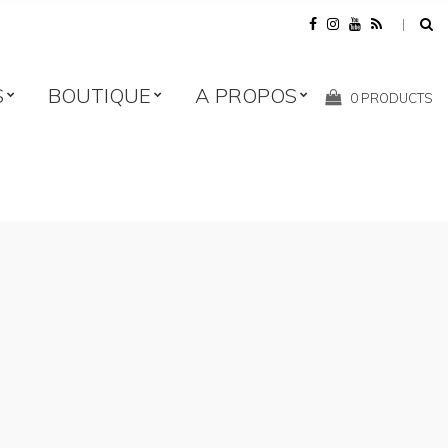
S
BOUTIQUE
A PROPOS
Shopping
0 PRODUCTS
Cart: