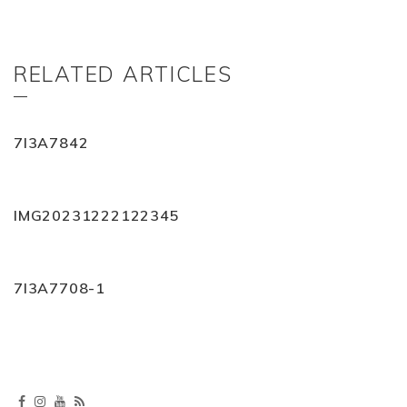
RELATED ARTICLES
7I3A7842
IMG20231222122345
7I3A7708-1