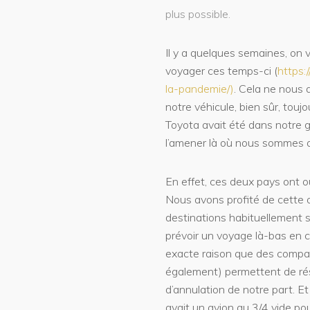
plus possible.
Il y a quelques semaines, on v
voyager ces temps-ci (
https
la-pandemie/)
. Cela ne nous
notre véhicule, bien sûr, tou
Toyota avait été dans notre ga
l’amener là où nous sommes a
En effet, ces deux pays ont ou
Nous avons profité de cette o
destinations habituellement su
prévoir un voyage là-bas en c
exacte raison que des compa
également) permettent de rés
d’annulation de notre part. Et
avait un avion au 3/4 vide pou