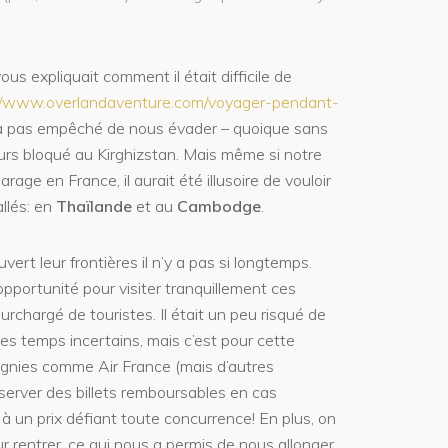
ous expliquait comment il était difficile de
://www.overlandaventure.com/voyager-pendant-
 a pas empêché de nous évader – quoique sans
jours bloqué au Kirghizstan. Mais même si notre
rage en France, il aurait été illusoire de vouloir
llés: en
Thaïlande
et au
Cambodge
.
vert leur frontières il n’y a pas si longtemps.
pportunité pour visiter tranquillement ces
rchargé de touristes. Il était un peu risqué de
es temps incertains, mais c’est pour cette
gnies comme Air France (mais d’autres
erver des billets remboursables en cas
 à un prix défiant toute concurrence! En plus, on
r rentrer, ce qui nous a permis de nous allonger