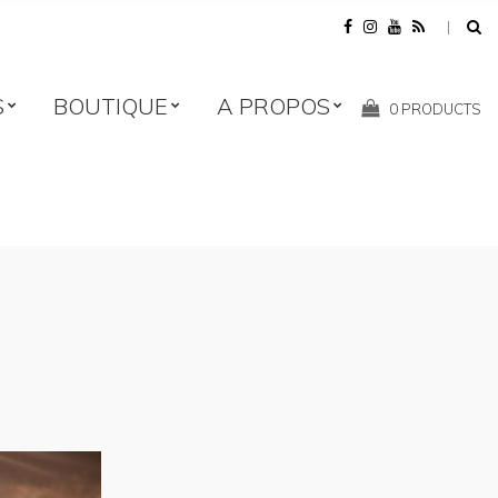
S
BOUTIQUE
A PROPOS
Shopping
0 PRODUCTS
Cart: