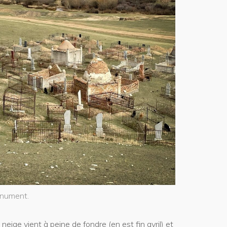
onument.
neige vient à peine de fondre (en est fin avril) et