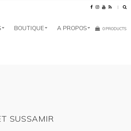
S
BOUTIQUE
A PROPOS
Shopping
0 PRODUCTS
Cart:
ET SUSSAMIR