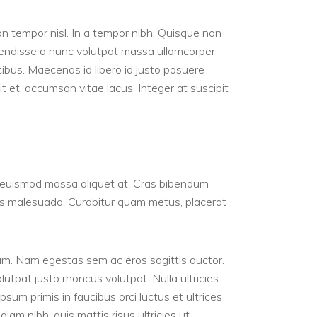
on tempor nisl. In a tempor nibh. Quisque non
spendisse a nunc volutpat massa ullamcorper
ucibus. Maecenas id libero id justo posuere
it et, accumsan vitae lacus. Integer at suscipit
s, a euismod massa aliquet at. Cras bibendum
tus malesuada. Curabitur quam metus, placerat
lum. Nam egestas sem ac eros sagittis auctor.
lutpat justo rhoncus volutpat. Nulla ultricies
sum primis in faucibus orci luctus et ultrices
iam nibh, quis mattis risus ultricies ut.