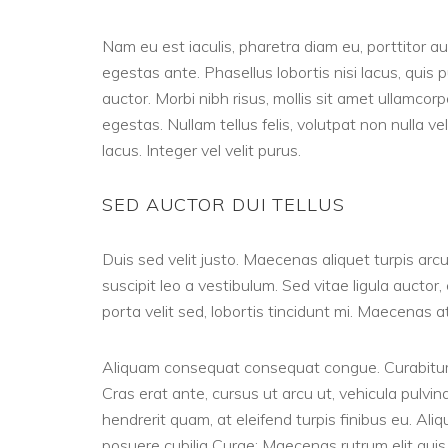
Nam eu est iaculis, pharetra diam eu, porttitor a
egestas ante. Phasellus lobortis nisi lacus, qui
auctor. Morbi nibh risus, mollis sit amet ullamcor
egestas. Nullam tellus felis, volutpat non nulla v
lacus. Integer vel velit purus.
SED AUCTOR DUI TELLUS
Duis sed velit justo. Maecenas aliquet turpis arcu
suscipit leo a vestibulum. Sed vitae ligula auct
porta velit sed, lobortis tincidunt mi. Maecenas at 
Aliquam consequat consequat congue. Curabitur vi
Cras erat ante, cursus ut arcu ut, vehicula pulvina
hendrerit quam, at eleifend turpis finibus eu. Al
posuere cubilia Curae; Maecenas rutrum elit quis an