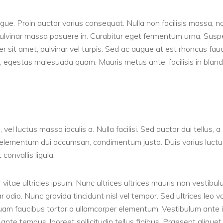
ugue. Proin auctor varius consequat. Nulla non facilisis massa, n
s pulvinar massa posuere in. Curabitur eget fermentum urna. Su
per sit amet, pulvinar vel turpis. Sed ac augue at est rhoncus fa
el, egestas malesuada quam. Mauris metus ante, facilisis in bland
, vel luctus massa iaculis a. Nulla facilisi. Sed auctor dui tellu
or, elementum dui accumsan, condimentum justo. Duis varius luc
convallis ligula.
tae ultricies ipsum. Nunc ultrices ultrices mauris non vestibu
r odio. Nunc gravida tincidunt nisl vel tempor. Sed ultrices leo vo
iquam faucibus tortor a ullamcorper elementum. Vestibulum ante ip
te tempus, laoreet sollicitudin tellus finibus. Praesent aliquet d