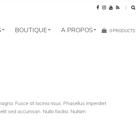
S
BOUTIQUE
A PROPOS
Shopping
0 PRODUCTS
Cart:
agna. Fusce at lacinia risus. Phasellus imperdiet
it sed accumsan. Nulla facilisi. Nullam