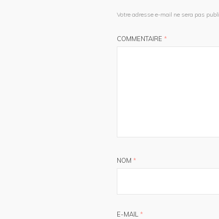
Votre adresse e-mail ne sera pas publi
COMMENTAIRE
*
NOM
*
E-MAIL
*