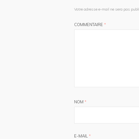
Votre adresse e-mail ne sera pas publi
COMMENTAIRE
*
NOM
*
E-MAIL
*