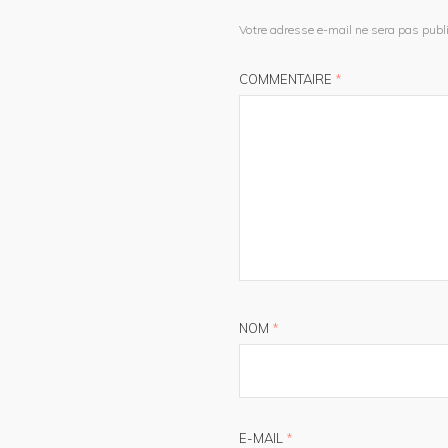
Votre adresse e-mail ne sera pas publi
COMMENTAIRE
*
NOM
*
E-MAIL
*