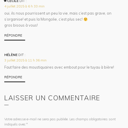
CÉCILE
DIT :
4 juillet 2015 à 6 h 33 min
oui, ils nous pourrissent un peu la vie, mais c’est pas grave, on
s’organise! et puis la Mongolie, c’est plus sec!
gros bisous à vous!
RÉPONDRE
HÉLÈNE
DIT :
3 juillet 2015 à 11 h 36 min
Faut faire des moustiquaires avec embout pour le tuyau à bière!
RÉPONDRE
LAISSER UN COMMENTAIRE
Votre adresse e-mail ne sera pas publiée.
Les champs obligatoires sont
indiqués avec
*