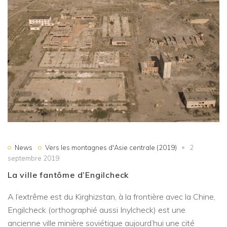
News
Vers les montagnes d'Asie centrale (2019)
2
septembre 2019
La ville fantôme d’Engilcheck
A l’extrême est du Kirghizstan, à la frontière avec la Chine,
Engilcheck (orthographié aussi Inylcheck) est une
ancienne ville minière soviétique aujourd’hui une cité