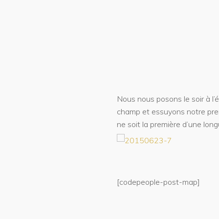
Nous nous posons le soir à l’é
champ et essuyons notre prem
ne soit la première d’une lon
[codepeople-post-map]