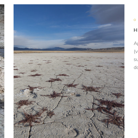
H
Ap
(v
su
d