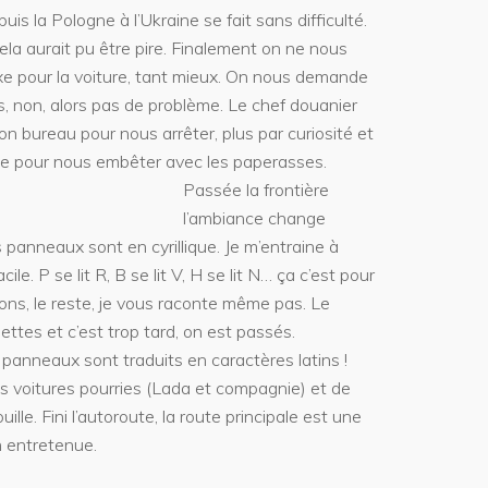
is la Pologne à l’Ukraine se fait sans difficulté.
a aurait pu être pire. Finalement on ne nous
e pour la voiture, tant mieux. On nous demande
, non, alors pas de problème. Le chef douanier
n bureau pour nous arrêter, plus par curiosité et
que pour nous embêter avec les paperasses.
Passée la frontière
l’ambiance change
 panneaux sont en cyrillique. Je m’entraine à
cile. P se lit R, B se lit V, H se lit N… ça c’est pour
ons, le reste, je vous raconte même pas. Le
lettes et c’est trop tard, on est passés.
panneaux sont traduits en caractères latins !
s voitures pourries (Lada et compagnie) et de
ille. Fini l’autoroute, la route principale est une
 entretenue.