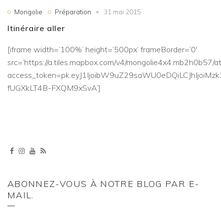
Mongolie
Préparation
31 mai 2015
Itinéraire aller
[iframe width=’100%’ height=’500px’ frameBorder=’0′
src=’https://a.tiles.mapbox.com/v4/mongolie4x4.mb2h0b57/a
access_token=pk.eyJ1IjoibW9uZ29saWU0eDQiLCJhIjoi
fUGXkLT4B-FXQM9xSvA’]
ABONNEZ-VOUS À NOTRE BLOG PAR E-
MAIL.