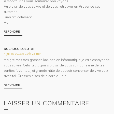
A mon tour de vous souhaiter bon voyage.
Au plaisir de vous suivre et de vous retrouver en Provence cet
automne.
Bien amicalement,
Henri
RÉPONDRE
DUCROCQ LOLO
DIT :
4 juillet 2016 à 19 h 26 min
malgré mes très grosses lacunes en informatique je vais essayer de
vous suivre. Cela fait toujours plaisir de vous voir dans une de tes
parties favorites. j’ai grande hâte de pouvoir converser de vive voix
avec toi. Grosses bises de picardie. Lolo
RÉPONDRE
LAISSER UN COMMENTAIRE